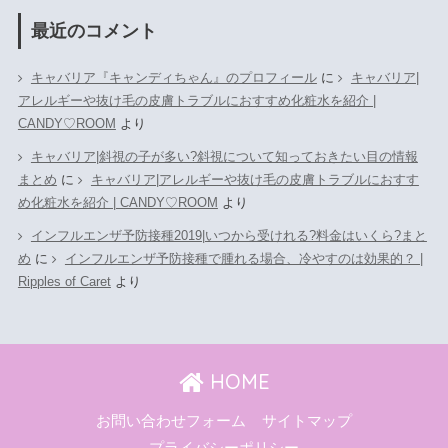
最近のコメント
キャバリア『キャンディちゃん』のプロフィール
に
キャバリア|
アレルギーや抜け毛の皮膚トラブルにおすすめ化粧水を紹介 |
CANDY♡ROOM
より
キャバリア|斜視の子が多い?斜視について知っておきたい目の情報
まとめ
に
キャバリア|アレルギーや抜け毛の皮膚トラブルにおすす
め化粧水を紹介 | CANDY♡ROOM
より
インフルエンザ予防接種2019|いつから受けれる?料金はいくら?まと
め
に
インフルエンザ予防接種で腫れる場合、冷やすのは効果的？ |
Ripples of Caret
より
HOME
お問い合わせフォーム
サイトマップ