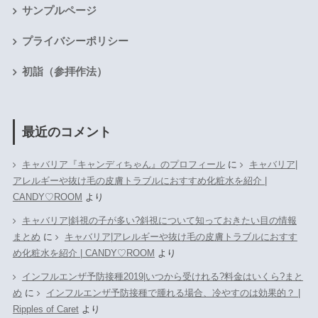
サンプルページ
プライバシーポリシー
初詣（参拝作法）
最近のコメント
キャバリア『キャンディちゃん』のプロフィール
に
キャバリア|
アレルギーや抜け毛の皮膚トラブルにおすすめ化粧水を紹介 |
CANDY♡ROOM
より
キャバリア|斜視の子が多い?斜視について知っておきたい目の情報
まとめ
に
キャバリア|アレルギーや抜け毛の皮膚トラブルにおすす
め化粧水を紹介 | CANDY♡ROOM
より
インフルエンザ予防接種2019|いつから受けれる?料金はいくら?まと
め
に
インフルエンザ予防接種で腫れる場合、冷やすのは効果的？ |
Ripples of Caret
より