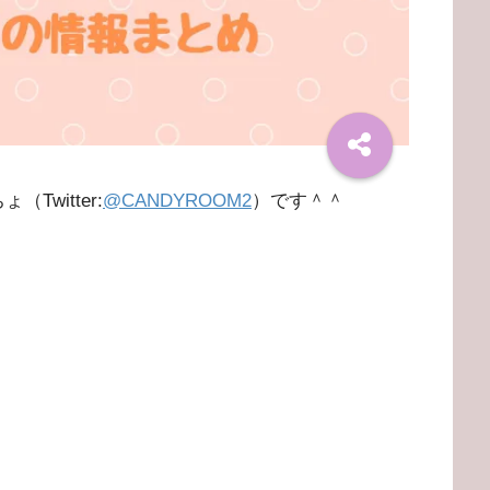
Twitter:
@CANDYROOM2
）です＾＾