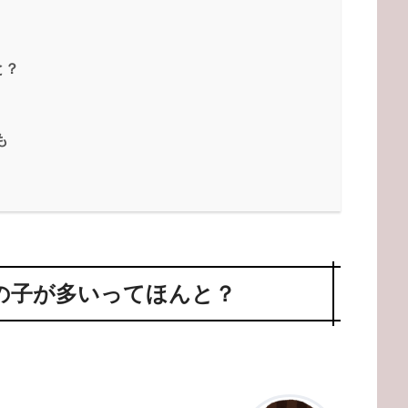
と？
も
の子が多いってほんと？