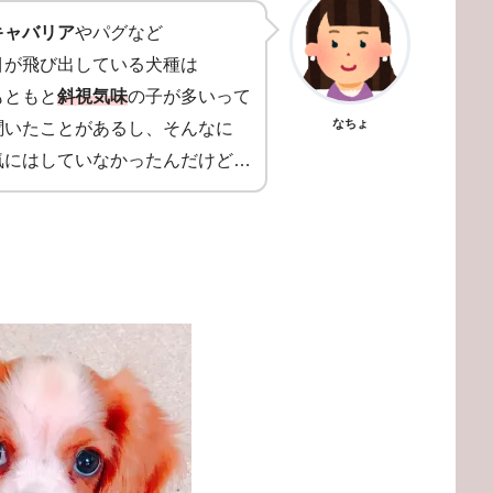
キャバリア
やパグなど
目が飛び出している犬種は
もともと
斜視気味
の子が多いって
なちょ
聞いたことがあるし、そんなに
気にはしていなかったんだけど…
。