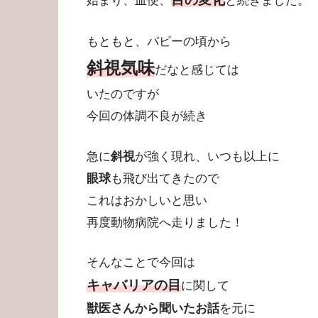
始まり、血便、
と続きました。
もともと、パピーの頃から
斜視気味
だなと感じては
いたのですが
今回の体調不良が続き
急に
斜視
が強く現れ、いつも以上に
眼球
も飛び出てきたので
これはおかしいと思い
再度動物病院へ走りました！
そんなことで今回は
キャバリアの目
に関して
獣医さんから聞いたお話
を元に