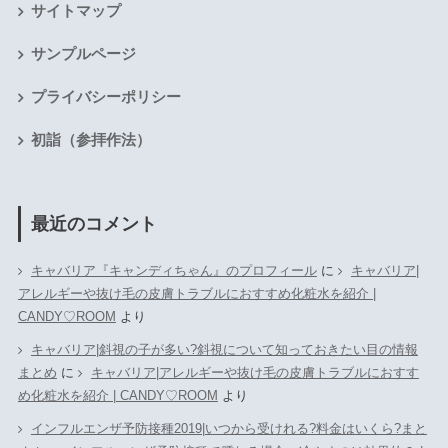
サイトマップ
サンプルページ
プライバシーポリシー
初詣（参拝作法）
最近のコメント
キャバリア『キャンディちゃん』のプロフィール
に
キャバリア|
アレルギーや抜け毛の皮膚トラブルにおすすめ化粧水を紹介 |
CANDY♡ROOM
より
キャバリア|斜視の子が多い?斜視について知っておきたい目の情報
まとめ
に
キャバリア|アレルギーや抜け毛の皮膚トラブルにおすす
め化粧水を紹介 | CANDY♡ROOM
より
インフルエンザ予防接種2019|いつから受けれる?料金はいくら?まと