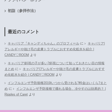
初詣（参拝作法）
最近のコメント
キャバリア『キャンディちゃん』のプロフィール
に
キャバリア|
アレルギーや抜け毛の皮膚トラブルにおすすめ化粧水を紹介 |
CANDY♡ROOM
より
キャバリア|斜視の子が多い?斜視について知っておきたい目の情報
まとめ
に
キャバリア|アレルギーや抜け毛の皮膚トラブルにおすす
め化粧水を紹介 | CANDY♡ROOM
より
インフルエンザ予防接種2019|いつから受けれる?料金はいくら?まと
め
に
インフルエンザ予防接種で腫れる場合、冷やすのは効果的？ |
Ripples of Caret
より