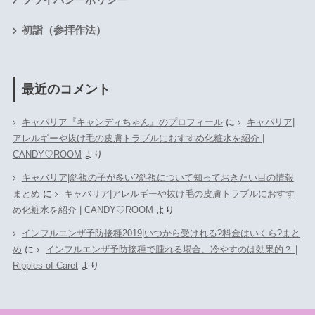
初詣（参拝作法）
最近のコメント
キャバリア『キャンディちゃん』のプロフィール
に
キャバリア|
アレルギーや抜け毛の皮膚トラブルにおすすめ化粧水を紹介 |
CANDY♡ROOM
より
キャバリア|斜視の子が多い?斜視について知っておきたい目の情報
まとめ
に
キャバリア|アレルギーや抜け毛の皮膚トラブルにおすす
め化粧水を紹介 | CANDY♡ROOM
より
インフルエンザ予防接種2019|いつから受けれる?料金はいくら?まと
め
に
インフルエンザ予防接種で腫れる場合、冷やすのは効果的？ |
Ripples of Caret
より