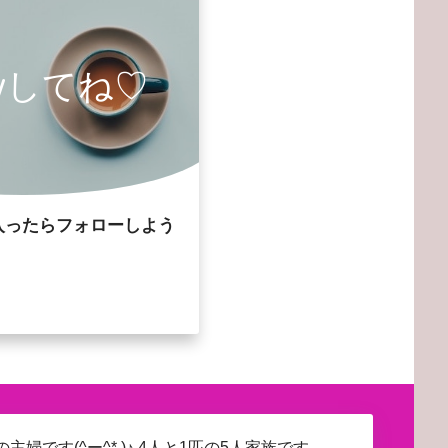
owしてね♡
入ったらフォローしよう
主婦です(^ー^* )♪ 4人と1匹の5人家族です。