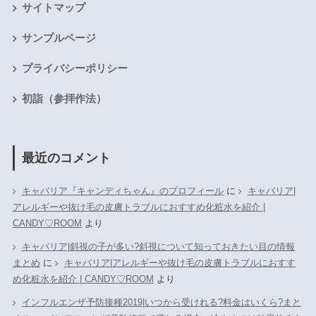
サイトマップ
サンプルページ
プライバシーポリシー
初詣（参拝作法）
最近のコメント
キャバリア『キャンディちゃん』のプロフィール
に
キャバリア|
アレルギーや抜け毛の皮膚トラブルにおすすめ化粧水を紹介 |
CANDY♡ROOM
より
キャバリア|斜視の子が多い?斜視について知っておきたい目の情報
まとめ
に
キャバリア|アレルギーや抜け毛の皮膚トラブルにおすす
め化粧水を紹介 | CANDY♡ROOM
より
インフルエンザ予防接種2019|いつから受けれる?料金はいくら?まと