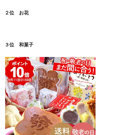
２位 お花
３位 和菓子