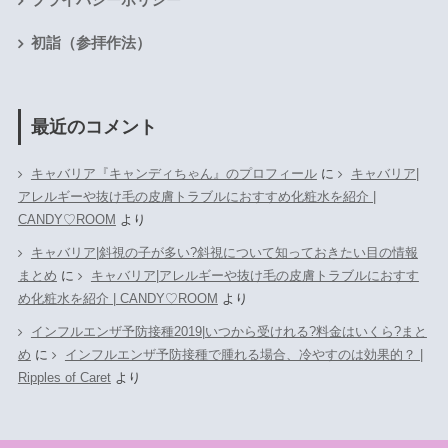
初詣（参拝作法）
最近のコメント
キャバリア『キャンディちゃん』のプロフィール
に
キャバリア|
アレルギーや抜け毛の皮膚トラブルにおすすめ化粧水を紹介 |
CANDY♡ROOM
より
キャバリア|斜視の子が多い?斜視について知っておきたい目の情報
まとめ
に
キャバリア|アレルギーや抜け毛の皮膚トラブルにおすす
め化粧水を紹介 | CANDY♡ROOM
より
インフルエンザ予防接種2019|いつから受けれる?料金はいくら?まと
め
に
インフルエンザ予防接種で腫れる場合、冷やすのは効果的？ |
Ripples of Caret
より