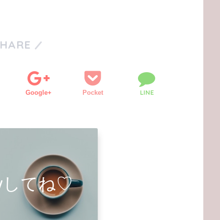
SHARE
LINE
Google+
Pocket
owしてね♡