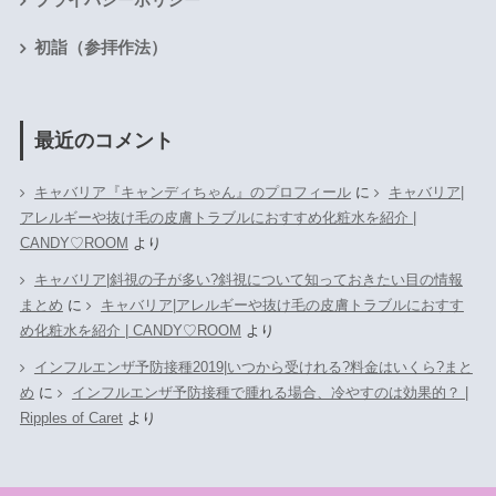
初詣（参拝作法）
最近のコメント
キャバリア『キャンディちゃん』のプロフィール
に
キャバリア|
アレルギーや抜け毛の皮膚トラブルにおすすめ化粧水を紹介 |
CANDY♡ROOM
より
キャバリア|斜視の子が多い?斜視について知っておきたい目の情報
まとめ
に
キャバリア|アレルギーや抜け毛の皮膚トラブルにおすす
め化粧水を紹介 | CANDY♡ROOM
より
インフルエンザ予防接種2019|いつから受けれる?料金はいくら?まと
め
に
インフルエンザ予防接種で腫れる場合、冷やすのは効果的？ |
Ripples of Caret
より