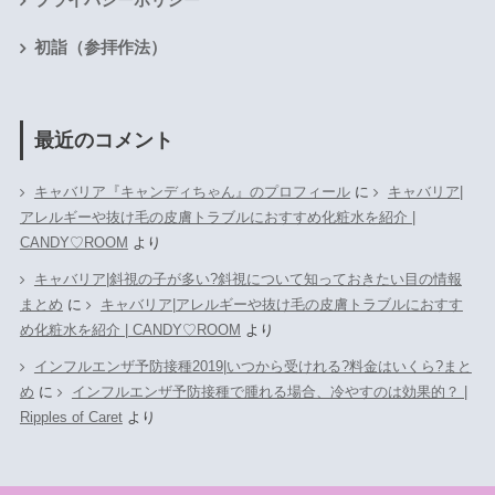
初詣（参拝作法）
最近のコメント
キャバリア『キャンディちゃん』のプロフィール
に
キャバリア|
アレルギーや抜け毛の皮膚トラブルにおすすめ化粧水を紹介 |
CANDY♡ROOM
より
キャバリア|斜視の子が多い?斜視について知っておきたい目の情報
まとめ
に
キャバリア|アレルギーや抜け毛の皮膚トラブルにおすす
め化粧水を紹介 | CANDY♡ROOM
より
インフルエンザ予防接種2019|いつから受けれる?料金はいくら?まと
め
に
インフルエンザ予防接種で腫れる場合、冷やすのは効果的？ |
Ripples of Caret
より