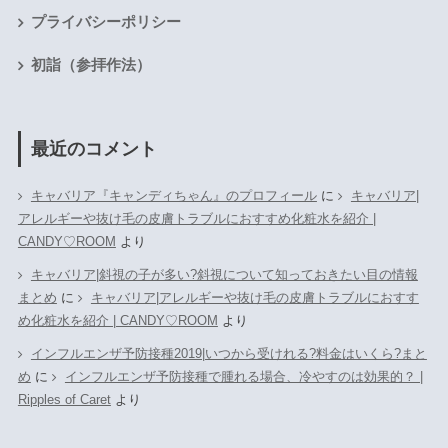
プライバシーポリシー
初詣（参拝作法）
最近のコメント
キャバリア『キャンディちゃん』のプロフィール
に
キャバリア|
アレルギーや抜け毛の皮膚トラブルにおすすめ化粧水を紹介 |
CANDY♡ROOM
より
キャバリア|斜視の子が多い?斜視について知っておきたい目の情報
まとめ
に
キャバリア|アレルギーや抜け毛の皮膚トラブルにおすす
め化粧水を紹介 | CANDY♡ROOM
より
インフルエンザ予防接種2019|いつから受けれる?料金はいくら?まと
め
に
インフルエンザ予防接種で腫れる場合、冷やすのは効果的？ |
Ripples of Caret
より