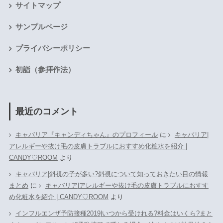
サイトマップ
サンプルページ
プライバシーポリシー
初詣（参拝作法）
最近のコメント
キャバリア『キャンディちゃん』のプロフィール
に
キャバリア|
アレルギーや抜け毛の皮膚トラブルにおすすめ化粧水を紹介 |
CANDY♡ROOM
より
キャバリア|斜視の子が多い?斜視について知っておきたい目の情報
まとめ
に
キャバリア|アレルギーや抜け毛の皮膚トラブルにおすす
め化粧水を紹介 | CANDY♡ROOM
より
インフルエンザ予防接種2019|いつから受けれる?料金はいくら?まと