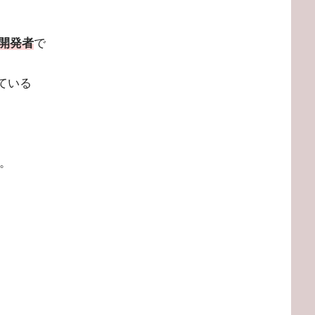
開発者
で
れている
た。