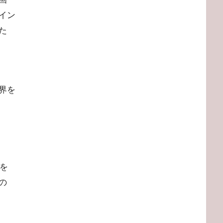
イン
た
界を
チを
の