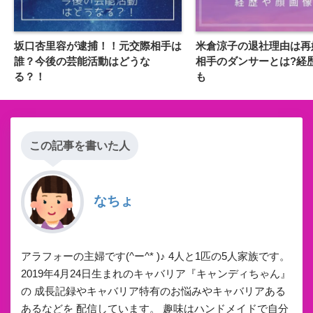
坂口杏里容が逮捕！！元交際相手は
米倉涼子の退社理由は再
誰？今後の芸能活動はどうな
相手のダンサーとは?経
る？！
も
この記事を書いた人
なちょ
アラフォーの主婦です(^ー^* )♪ 4人と1匹の5人家族です。
2019年4月24日生まれのキャバリア『キャンディちゃん』
の 成長記録やキャバリア特有のお悩みやキャバリアある
あるなどを 配信しています。 趣味はハンドメイドで自分