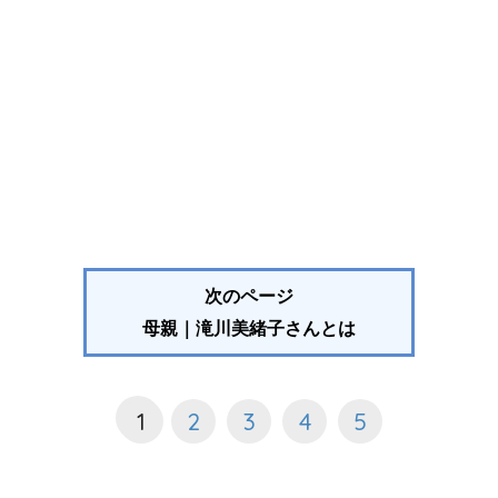
次のページ
母親｜滝川美緒子さんとは
1
2
3
4
5