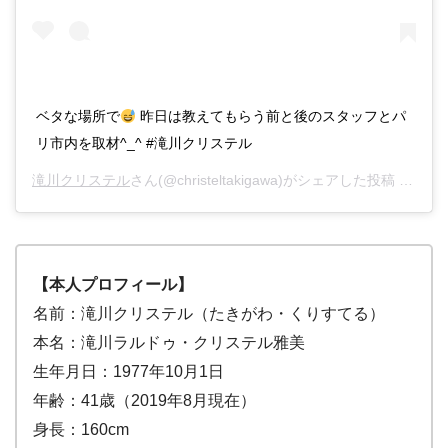
ベタな場所で
昨日は教えてもらう前と後のスタッフとパ
リ市内を取材^_^ #滝川クリステル
滝川クリステル
さん(@christeltakigawa)がシェアした投稿 –
201
【本人プロフィール】
名前：滝川クリステル（たきがわ・くりすてる）
本名：滝川ラルドゥ・クリステル雅美
生年月日：1977年10月1日
年齢：41歳（2019年8月現在）
身長：160cm